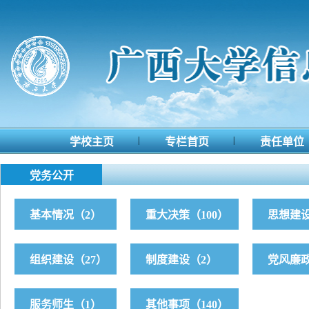
|
|
学校主页
专栏首页
责任单位
党务公开
基本情况（2）
重大决策（100）
思想建设
组织建设（27）
制度建设（2）
党风廉政
服务师生（1）
其他事项（140）